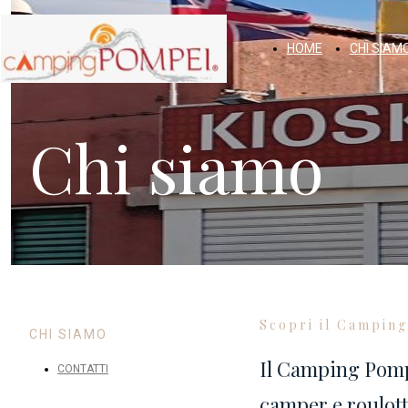
HOME
CHI SIAM
Chi siamo
Scopri il Campin
CHI SIAMO
Il Camping Pomp
CONTATTI
camper e roulott