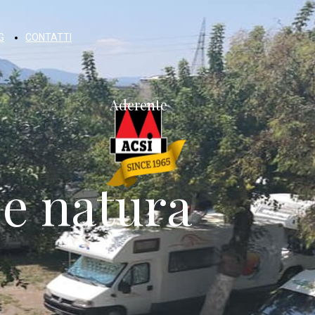
G
CONTATTI
Aderente
 e natura