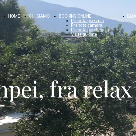
HOME
CHI SIAMO
BOOKING ONLINE
BLO
Prenota piazzola
Prenota camera
Prenota parcheggio
Visite guidate
I
pei, fra relax